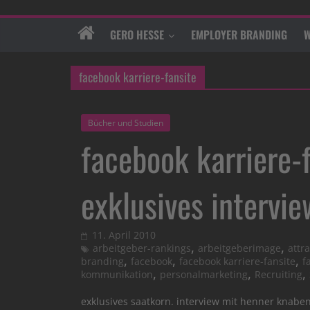
GERO HESSE
EMPLOYER BRANDING
W
facebook karriere-fansite
Bücher und Studien
facebook karriere-f
exklusives intervi
11. April 2010
,
,
arbeitgeber-rankings
arbeitgeberimage
attr
,
,
,
branding
facebook
facebook karriere-fansite
f
,
,
,
kommunikation
personalmarketing
Recruiting
exklusives saatkorn. interview mit henner knabe