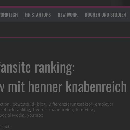
ORKTECH
HR STARTUPS
NEW WORK
BÜCHER UND STUDIEN
ansite ranking:
ew mit henner knabenreich
,
,
,
,
action
bewegtbild
blog
Differenzierungsfaktor
employer
,
,
,
acebook ranking
henner knabenreich
Interview
,
Social Media
youtube
nreich