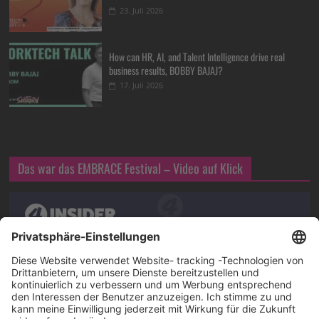
23. Juli 2026
How can HR, AI, and Talent Intelligence drive real
business results, BOBBY BAJAJ?
17. Juli 2026
Das war das EMBRACE Festival – Video auf Klick