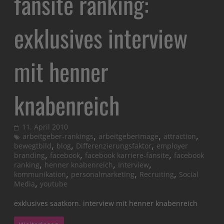
fansite ranking:
exklusives interview
mit henner
knabenreich
11. April 2010
,
,
,
arbeitgeber-rankings
arbeitgeberimage
attraction
,
,
,
bewegtbild
blog
Differenzierungsfaktor
employer
,
,
,
branding
facebook
facebook karriere-fansite
facebook
,
,
,
ranking
henner knabenreich
Interview
,
,
,
kommunikation
personalmarketing
Recruiting
Social
,
Media
youtube
exklusives saatkorn. interview mit henner knabenreich