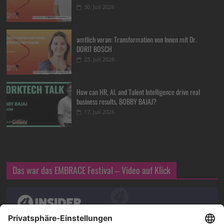
30. Juli 2026
amtlich voran: Transformation von Innen mit Dr.
DORIT BOSCH
23. Juli 2026
How can HR, AI, and Talent Intelligence drive real
business results, BOBBY BAJAJ?
17. Juli 2026
Das war das EMBRACE Festival – Video auf Klick