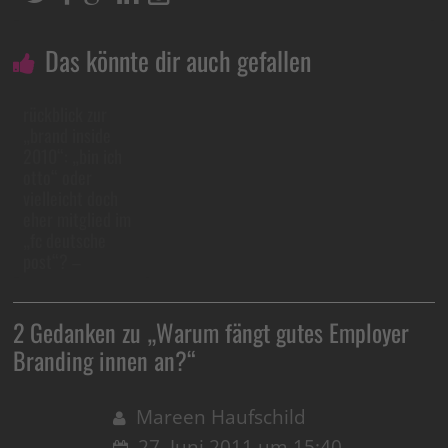
Das könnte dir auch gefallen
rückblick zur
„brand inside
2010“: „bin ich
otto“ oder
vielleicht doch
eher mitglied im
„fc deutsche
post“? –
2 Gedanken zu „
Warum fängt gutes Employer
Branding innen an?
“
Mareen Haufschild
27. Juni 2011 um 15:40