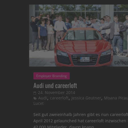
Employer Branding
Audi und careerloft
24. November 2014
,
,
,
Audi
careerloft
Jessica Geutner
Moana Pica
Lucet
Seit gut zweieinhalb Jahren gibt es nun careerlof
April 2012 gelaunched hat careerloft inzwischen 
42.000 Mitglieder, davon knapp