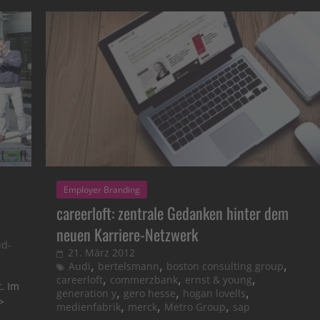
Employer Branding
careerloft: zentrale Gedanken hinter dem
neuen Karriere-Netzwerk
ud-
21. März 2012
,
,
,
Audi
bertelsmann
boston consulting group
,
,
,
careerloft
commerzbank
ernst & young
t. Im
,
,
,
generation y
gero hesse
hogan lovells
>
,
,
,
medienfabrik
merck
Metro Group
sap