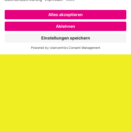
Über SAATKORN
SAATKORN ist der Blog von Gero Hesse. Seit 2009 schreibt
er über die Themen Employer Branding,
Personalmarketing, Recruiting, New Work und Social
Media.
Impressum
Impressum
Datenschutzerklärung
Cookie-Richtlinie (EU)
SAATKORN – der Employer Branding Blog
Werbung auf SAATKORN