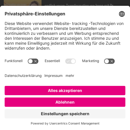
amtlich voran: Transformation von Innen mit Dr.
DORIT BOSCH
23. Juli 2026
How can HR, AI, and Talent Intelligence drive real
business results, BOBBY BAJAJ?
17. Juli 2026
Das war das EMBRACE Festival – Video auf Klick