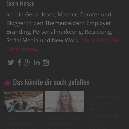
Gero Hesse
Ich bin Gero Hesse, Macher, Berater und
Blogger in den Themenfeldern Employer
Branding, Personalmarketing, Recruiting,
Social Media und New Work.
Mehr Infos über
Gero Hesse
.
Das könnte dir auch gefallen
Bewerbermanage
mentsysteme
und Online-
Kommunikation
Young IT
Universum Young
auf dem
Professionals:
Professional
Prüfstand: Teil 2