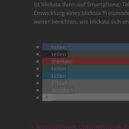
ist blicksta dann auf Smartphone, Ta
Entwicklung eines blicksta Preismod
weiter berichten, wie blicksta sich e
teilen
teilen
merken
teilen
teilen
E-Mail
drucken
←
feelgood@work: Unternehmenskultur