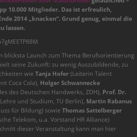
 SchülerInnen aller Schulformen
gelaunched –
p 10.000 Mitglieder. Das ist erfreulich,
 Ende 2014 „knacken“. Grund genug, einmal die
u lassen.
=b7gMEETP88M
m blicksta Launch zum Thema Berufsorientierung
elt seine Zukunft: zu wenig Auszubildende, zu
ichkeiten wie
Tanja Hofer
(Leiterin Talent
nt Coca Cola),
Holger Schwannecke
ndes des Deutschen Handwerks, ZDH),
Prof. Dr.
 Lehre und Studium, TU Berlin),
Martin Rabanus
uss für Bildung) sowie
Thomas Sattelberger
che Telekom, u.a. Vorstand HR Alliance)
chnitt dieser Veranstaltung kann man hier