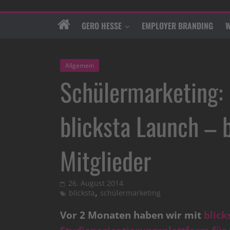
GERO HESSE
EMPLOYER BRANDING
W
Allgemein
Schülermarketing: 
blicksta Launch – 
Mitglieder
26. August 2014
,
blicksta
schülermarketing
Vor 2 Monaten haben wir mit
blick