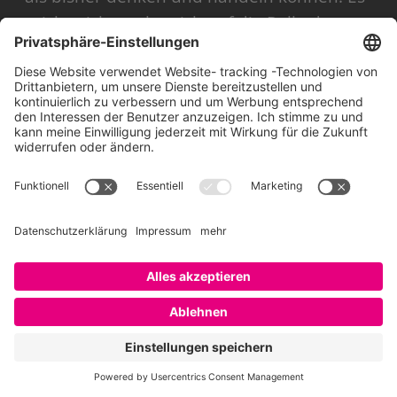
reicht nicht mehr, sich auf die Rolle des
effizienten Gewinnmaximierers zurück zu
ziehen. Weit werden, vernetzen,
einbinden, Widersprüche aushalten und
den Dialog der Generationen führen
können … werden zu zentralen Leadership-
Kompetenzen. Bauen Sie sich ein kleines
Team auf Augenhöhe auf, das die Multi-
Pluralität der Welt widerspiegelt. Dann
werden sie die richtigen Entscheidungen
treffen können, wenn sie anstehen.
SAATKORN: Wie könnte aus Ihrer Sicht
eine menschenfreundliche Zukunft im
Arbeitskontext gestaltet werden, welche