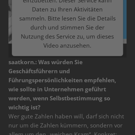
einzubetten. Dieser Service kann
Daten zu Ihren Aktivitäten
sammeln. Bitte lesen Sie die Details
durch und stimmen Sie der
Nutzung des Service zu, um dieses
Video anzusehen.
saatkorn.: Was würden Sie
Mehr Informationen
Geschäftsführern und
Akzeptieren
Führungspersönlichkeiten empfehlen,
wie sollte in Unternehmen geführt
powered by
Usercentrics Consent Management
Platform
werden, wenn Selbstbestimmung so
wichtig ist?
Wer gute Zahlen haben will, darf sich nicht
nur um die Zahlen kümmern, sondern vor
allem um den „weichen Kram“. Konkret: