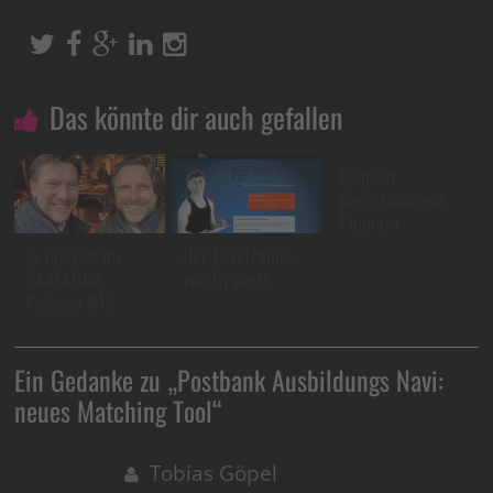
Das könnte dir auch gefallen
Cyquest:
Recrutainment
Pioniere
Jo Diercks im
Der TestTrainer
SAATKORN
von Cyquest
Podcast #16
Ein Gedanke zu „
Postbank Ausbildungs Navi:
neues Matching Tool
“
Tobias Göpel