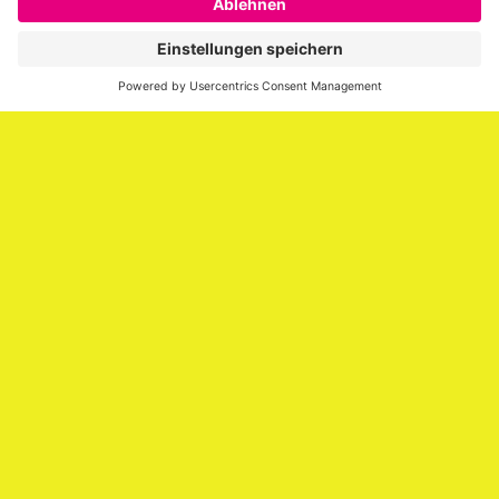
er über die Themen Employer Branding,
Personalmarketing, Recruiting, New Work und Social
Media.
Impressum
Impressum
Datenschutzerklärung
Cookie-Richtlinie (EU)
SAATKORN – der Employer Branding Blog
Werbung auf SAATKORN
Copyright © 2026
SAATKORN