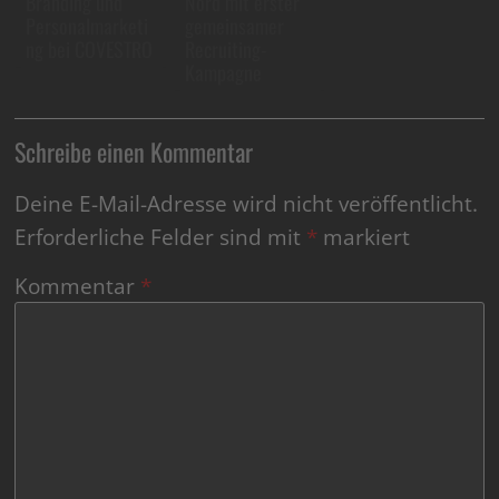
Branding und
Nord mit erster
Personalmarketi
gemeinsamer
ng bei COVESTRO
Recruiting-
Kampagne
Schreibe einen Kommentar
Deine E-Mail-Adresse wird nicht veröffentlicht.
Erforderliche Felder sind mit
*
markiert
Kommentar
*