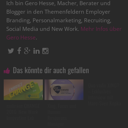
Ich bin Gero Hesse, Macher, Berater und
Blogger in den Themenfeldern Employer
Branding, Personalmarketing, Recruiting,
Social Media und New Work.
Mehr Infos über
Gero Hesse
.
Das könnte dir auch gefallen
Quo vadis XING?
– Exklusives
Interview mit
Marc-Sven Kopka
embrace CHANGE
Xing, Focus und
2016: New Work
Human
Innovation Lab
Resources
Manager