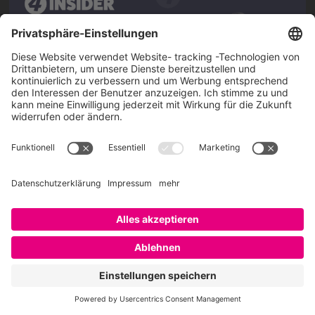
Über SAATKORN
SAATKORN ist der Blog von Gero Hesse. Seit 2009 schreibt
er über die Themen Employer Branding,
Personalmarketing, Recruiting, New Work und Social
Media.