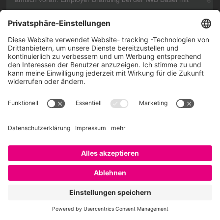
Neueste Beiträge auf SAATKORN
amtlich voran: Employer Branding bei der IWB Basel