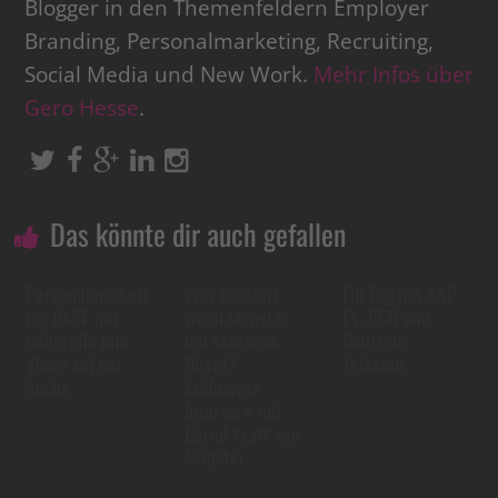
Blogger in den Themenfeldern Employer
Branding, Personalmarketing, Recruiting,
Social Media und New Work.
Mehr Infos über
Gero Hesse
.
Das könnte dir auch gefallen
Personalmarketi
Was passiert,
Ein Tag mit SAP,
ng: BASF mit
wenn Monster
EY, BCG und
Infografik und
mit facebook
Deutsche
Video auf der
flirtet? –
Telekom
Suche
Exklusives
Interview mit
Bernd Kraft von
Monster