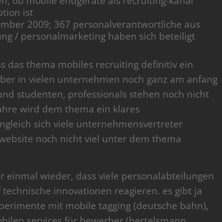
n, ob mobile endgeräte als recruiting-kanal
tion ist
mber 2009; 367 personalverantwortliche aus
g / personalmarketing haben sich beteiligt
s das thema mobiles recruiting definitiv ein
 aber in vielen unternehmen noch ganz am anfang
und studenten, professionals stehen noch nicht
jahre wird dem thema ein klares
gleich sich viele unternehmensvertreter
 website noch nicht viel unter dem thema
er einmal wieder, dass viele personalabteilungen
technische innovationen reagieren. es gibt ja
xperimente mit mobile tagging (deutsche bahn),
bilen services für bewerber (bertelsmann,