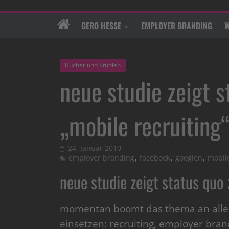
GERO HESSE
EMPLOYER BRANDING
W
Bücher und Studien
neue studie zeigt 
„mobile recruiting
24. Januar 2010
,
,
,
employer branding
facebook
googlen
mobil
neue studie zeigt status quo
momentan boomt das thema an allen
einsetzen: recruiting, employer bran