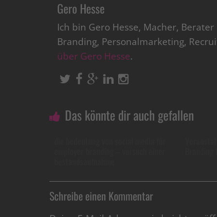
Gero Hesse
Ich bin Gero Hesse, Macher, Berate
Branding, Personalmarketing, Recru
über Gero Hesse
.
Das könnte dir auch gefallen
die bedeutung von social media für
Veranstal
employer branding – versuch einer
Branding 
bestandsaufnahme
Schreibe einen Kommentar