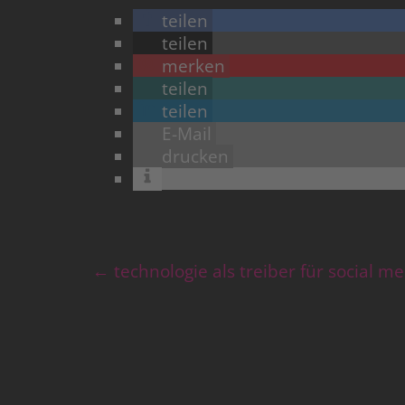
teilen
teilen
merken
teilen
teilen
E-Mail
drucken
←
technologie als treiber für social 