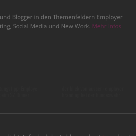
r und Blogger in den Themenfeldern Employer
iting, Social Media und New Work.
Mehr Infos
tungstipp: Employer
der blick von aussen: employer
beim SZ Dinner
branding bei der bundeswehr