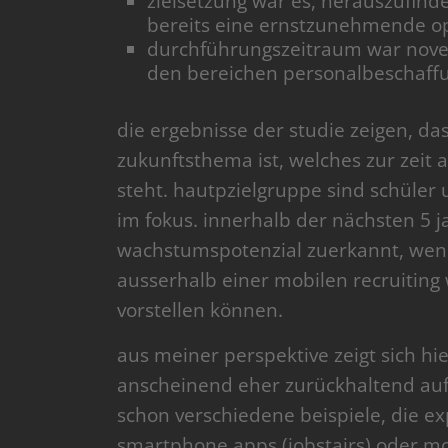
zielsetzung war es, herauszufinde
bereits eine ernstzunehmende op
durchführungszeitraum war nove
den bereichen personalbeschaffun
die ergebnisse der studie zeigen, das
zukunftsthema ist, welches zur zeit
steht. hautpzielgruppe sind schüler 
im fokus. innerhalb der nächsten 5 
wachstumspotenzial zuerkannt, wenn
ausserhalb einer mobilen recruiting
vorstellen können.
aus meiner perspektive zeigt sich hi
anscheinend eher zurückhaltend auf 
schon verschiedene beispiele, die e
smartphone apps (jobstairs) oder mo