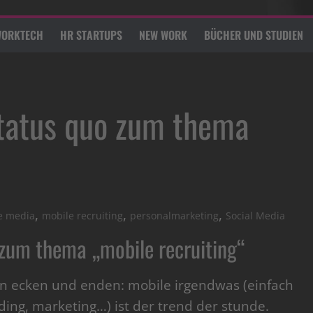
ORKTECH
HR STARTUPS
NEW WORK
BÜCHER UND STUDIEN
status quo zum thema
“
,
,
,
e media
mobile recruiting
personalmarketing
Social Media
 zum thema „mobile recruiting“
 ecken und enden: mobile irgendwas (einfach
ding, marketing…) ist der trend der stunde.