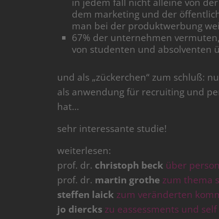
in jedem fall nicht alleine von d
dem marketing und der öffentlich
man bei der produktwerbung wei
67% der unternehmen vermuten, d
von studenten und absolventen 
und als „zückerchen“ zum schluß: n
als anwendung für recruiting und pe
hat…
sehr interessante studie!
weiterlesen:
prof. dr.
christoph beck
über person
prof. dr.
martin grothe
zum thema s
steffen laick
zum veränderten kommu
jo diercks
zu eassessments und self