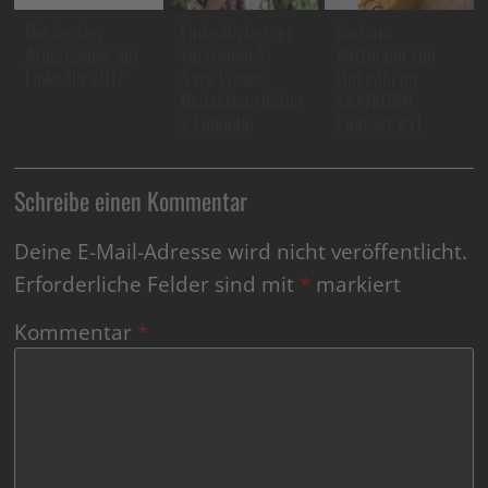
Die besten
LinkedIn besser
Barbara
Arbeitgeber auf
verstehen 2:
Wittmann von
LinkedIn 2017
Sara Weber,
LinkedIn im
Redaktionsleitun
SAATKORN
g LinkedIn
Podcast #11
Schreibe einen Kommentar
Deine E-Mail-Adresse wird nicht veröffentlicht.
Erforderliche Felder sind mit
*
markiert
Kommentar
*