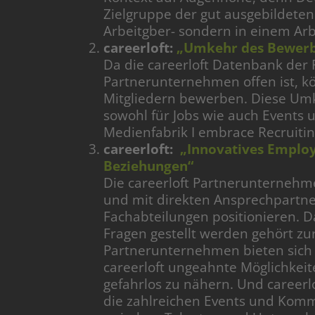
Zielgruppe der gut ausgebildete
Arbeitgber- sondern in einem A
careerloft:
„Umkehr des Bewerb
Da die careerloft Datenbank der 
Partnerunternehmen offen ist, k
Mitgliedern bewerben. Diese Um
sowohl für Jobs wie auch Events
Medienfabrik I embrace Recruiti
careerloft:
„Innovatives Employ
Beziehungen“
Die careerloft Partnerunternehme
und mit direkten Ansprechpartne
Fachabteilungen positionieren. 
Fragen gestellt werden gehört zur 
Partnerunternehmen bieten sich 
careerloft ungeahnte Möglichkeit
gefahrlos zu nähern. Und careerlo
die zahlreichen Events und Komm