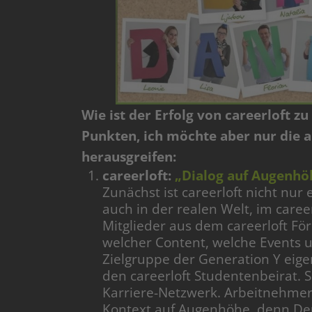
Wie ist der Erfolg von careerloft zu
Punkten, ich möchte aber nur die 
herausgreifen:
careerloft:
„Dialog auf Augenhö
Zunächst ist careerloft nicht nur
auch in der realen Welt, im caree
Mitglieder aus dem careerloft 
welcher Content, welche Events 
Zielgruppe der Generation Y eigen
den careerloft Studentenbeirat. S
Karriere-Netzwerk. Arbeitnehmer
Kontext auf Augenhöhe, denn Deu