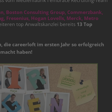
ss vom Medienfabrik I embrace Recruiting-Team
nn, Boston Consulting Group, Commerzbank,
g, Fresenius, Hogan Lovells, Merck, Metro
iteren top Anwaltskanzlei bereits
13 Top
 die careerloft im ersten Jahr so erfolgreich
emacht haben!