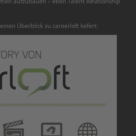
men aufzubauen – eben Talent Relationship
 einen Überblick zu careerloft liefert: