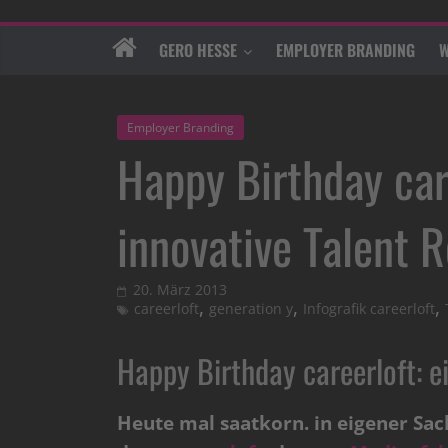
GERO HESSE
EMPLOYER BRANDING
W
Employer Branding
Happy Birthday care
innovative Talent R
20. März 2013
,
,
,
careerloft
generation y
Infografik careerloft
Happy Birthday careerloft: ei
Heute mal saatkorn. in eigener Sac