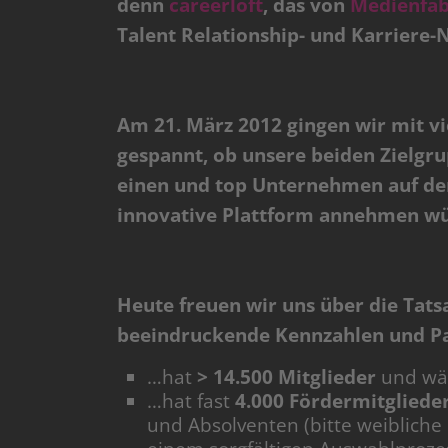
denn
careerloft
, das von
Medienfab
Talent Relationship- und Karriere-
Am 21. März 2012 gingen wir mit vi
gespannt, ob unsere beiden Zielgr
einen und top Unternehmen auf der 
innovative Plattform annehmen w
Heute freuen wir uns über die Tatsa
beeindruckende Kennzahlen und Pa
…hat
> 14.500 Mitglieder
und wäc
…hat fast
4.000 Fördermitgliede
und Absolventen (bitte weiblich