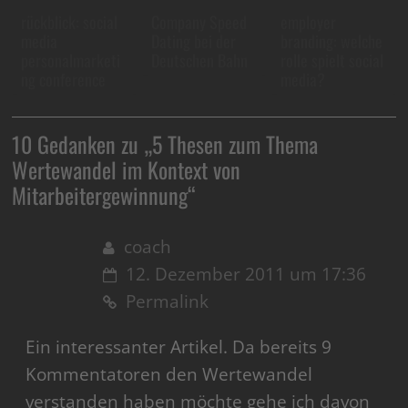
rückblick: social
Company Speed
employer
media
Dating bei der
branding: welche
personalmarketi
Deutschen Bahn
rolle spielt social
ng conference
media?
10 Gedanken zu „
5 Thesen zum Thema
Wertewandel im Kontext von
Mitarbeitergewinnung
“
coach
12. Dezember 2011 um 17:36
Permalink
Ein interessanter Artikel. Da bereits 9
Kommentatoren den Wertewandel
verstanden haben möchte gehe ich davon