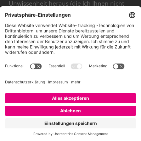
Unwissenheit heraus (die Ich Ihnen nicht
unterstelle!), geht es doch gerade bei dem
Human Capital Management darum die
Wertschätzung gegenüber den
Mitarbeitern auszudrücken.
In den Menschen wird investiert, sein
Human Capital gesteigert.
Im Gegensatz dazu die Human Ressource,
die aufgebraucht wird.
Das Investieren in den Mitarbeiter
entspricht auch eher dem lebenslangen
Lernen, dass für Mitglieder der Generation
Y schon keine Frage mehr ist.
Ansonsten Danke für das beste deutsche