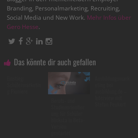
Branding, Personalmarketing, Recruiting,
Social Media und New Work.
Mehr Infos über
Gero Hesse
.
Das könnte dir auch gefallen
Einstieg:
Ausbildungsmark
Schülermarketin
eting bei
g Pioniere
ausbildung.de –
Interview mit
Berufs- und
Stefan Peukert
Studienorientier
ung für Schüler:
blicksta in Beta-
Version
gestartet