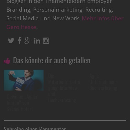
Blogger in den Themenfeldern Employer
Branding, Personalmarketing, Recruiting,
Social Media und New Work.
Mehr Infos über
Gero Hesse
.
Das könnte dir auch gefallen
Die
Agile
Mitarbeiterbefra
Unternehmen:
gung: Interview
Buchverlosung
und
Gewinne „Agiler
Buchverlosung
führen“ von
Svenja Hofert
Schreibe einen Kommentar