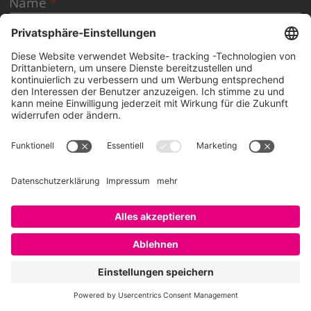
Name
*
E-Mail-Adresse
*
Website
Let’s connect!