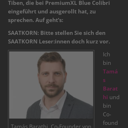
Tiben, die bei PremiumXL Blue Colibri
eingeführt und ausgerollt hat, zu
sprechen. Auf geht’s:
SAATKORN: Bitte stellen Sie sich den
SAATKORN Leser:innen doch kurz vor.
Ich
bin
Tamá
s
Barat
hi
und
bin
Co-
found
Tamás Barathi, Co-Founder von