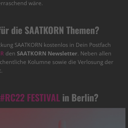
erraschend wäre.
h für die SAATKORN Themen?
ckung SAATKORN kostenlos in Dein Postfach
ER
den
SAATKORN Newsletter
. Neben allen
öchentliche Kolumne sowie die Verlosung der
.
#RC22 FESTIVAL
in Berlin?