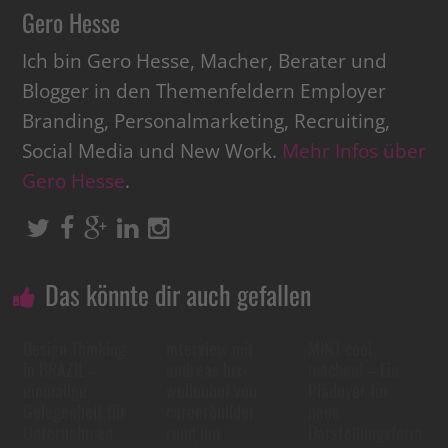
Gero Hesse
Ich bin Gero Hesse, Macher, Berater und
Blogger in den Themenfeldern Employer
Branding, Personalmarketing, Recruiting,
Social Media und New Work.
Mehr Infos über
Gero Hesse
.
Das könnte dir auch gefallen
Design Thinking
interview mit
MINT cool
in BRAZIL –
andreas lux-
machen! – Ein
einmalige
wellenhof von
Plädoyer für
Gelegenheit für
careerbuilder
neue
Unternehmen
rund um
Darstellungsform