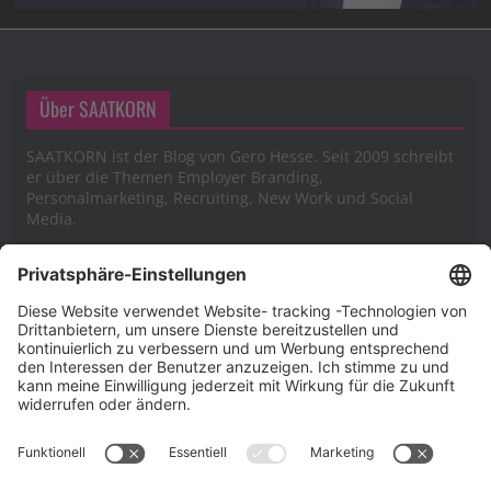
Über SAATKORN
SAATKORN ist der Blog von Gero Hesse. Seit 2009 schreibt
er über die Themen Employer Branding,
Personalmarketing, Recruiting, New Work und Social
Media.
Impressum
Impressum
Datenschutzerklärung
Cookie-Richtlinie (EU)
SAATKORN – der Employer Branding Blog