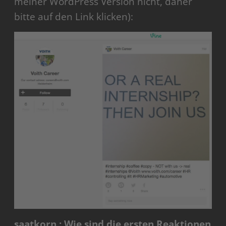
meiner WordPress Version nicht, daher
bitte auf den Link klicken):
saatkorn.: Wie sind die ersten Reaktionen