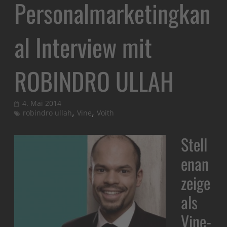
Personalmarketingkan
al Interview mit
ROBINDRO ULLAH
4. Mai 2014
,
,
robindro ullah
Vine
Voith
Stell
enan
zeige
als
Vine-