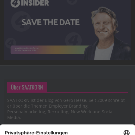
Über SAATKORN
SAATKORN ist der Blog von Gero Hesse. Seit 2009 schreibt
er über die Themen Employer Branding,
Personalmarketing, Recruiting, New Work und Social
Media.