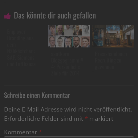
Das könnte dir auch gefallen
Employer
Branding aus
dem
Nähkästchen:
saatkorn.
Praxishandbuch
SAP, Siemens
Bloggogramm #
Recruiting zu
und Lufthansa
4: Persönliche
gewinnen
Ziele für 2014
Schreibe einen Kommentar
Deine E-Mail-Adresse wird nicht veröffentlicht.
Erforderliche Felder sind mit
*
markiert
Kommentar
*