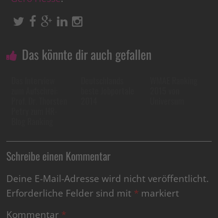
Das könnte dir auch gefallen
Das Interview
Deutschlands
WMAE Ranking
zum Aufschrei:
beste Jobportale
2015 von
Prof. Dr. Thorsten
2014
Universum
Petry zum HR-
Blog Ranking
Schreibe einen Kommentar
Deine E-Mail-Adresse wird nicht veröffentlicht.
Erforderliche Felder sind mit
*
markiert
Kommentar
*