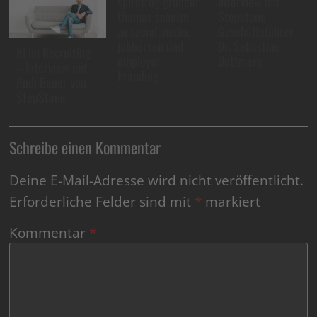
spirofrog gründer
Interview mit
thomas schulze
Stepstone
zu social media,
Geschäftsführer
jobbörsen und
Dr. Sebastian
KI im Recruiting
employer
Dettmers
– Interview mit
branding
Rudi Bauer von
StepStone
Schreibe einen Kommentar
Deine E-Mail-Adresse wird nicht veröffentlicht.
Erforderliche Felder sind mit
*
markiert
Kommentar
*