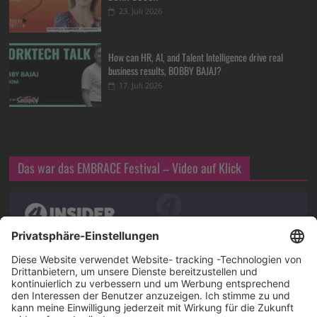
23. Juli 2026
How can HR, AI, and Talent Intelligence drive real
business results, BOBBY BAJAJ?
17. Juli 2026
Das war das EMBRACE Festival – Video auf Klick