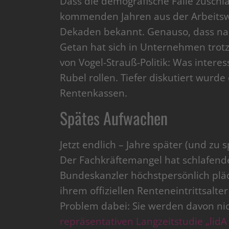
Dass die demografische Falle zuschl
kommenden Jahren aus der Arbeitswel
Dekaden bekannt. Genauso, dass n
Getan hat sich in Unternehmen trotzd
von Vogel-Strauß-Politik: Was intere
Rubel rollen. Tiefer diskutiert wurd
Rentenkassen.
Spätes Aufwachen
Jetzt endlich – Jahre später (und zu
Der Fachkräftemangel hat schlafende
Bundeskanzler höchstpersönlich pläd
ihrem offiziellen Renteneintrittsalter
Problem dabei: Sie werden davon nic
repräsentativen Langzeitstudie „lidA 