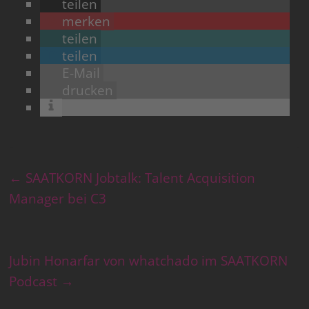
teilen
merken
teilen
teilen
E-Mail
drucken
←
SAATKORN Jobtalk: Talent Acquisition
Manager bei C3
Jubin Honarfar von whatchado im SAATKORN
Podcast
→