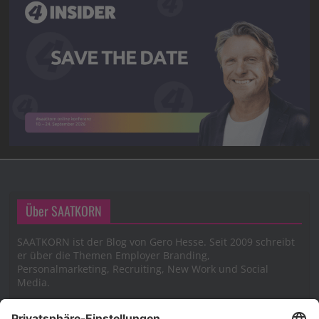
Über SAATKORN
SAATKORN ist der Blog von Gero Hesse. Seit 2009 schreibt
er über die Themen Employer Branding,
Personalmarketing, Recruiting, New Work und Social
Media.