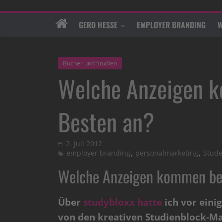
GERO HESSE
EMPLOYER BRANDING
W
Bücher und Studien
Welche Anzeigen 
Besten an?
2. Juli 2012
,
,
employer branding
personalmarketing
Stud
Welche Anzeigen kommen be
Über
studybloxx hatte
ich vor eini
von den kreativen Studienblock-Ma