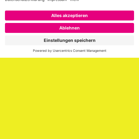
Über SAATKORN
SAATKORN ist der Blog von Gero Hesse. Seit 2009 schreibt
er über die Themen Employer Branding,
Personalmarketing, Recruiting, New Work und Social
Media.
Impressum
Impressum
Datenschutzerklärung
Cookie-Richtlinie (EU)
SAATKORN – der Employer Branding Blog
Werbung auf SAATKORN