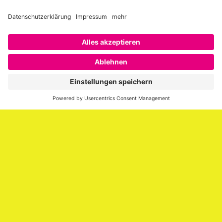
Über SAATKORN
SAATKORN ist der Blog von Gero Hesse. Seit 2009 schreibt
er über die Themen Employer Branding,
Personalmarketing, Recruiting, New Work und Social
Media.
Impressum
Impressum
Datenschutzerklärung
Cookie-Richtlinie (EU)
SAATKORN – der Employer Branding Blog