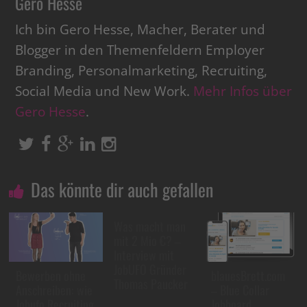
Gero Hesse
Ich bin Gero Hesse, Macher, Berater und
Blogger in den Themenfeldern Employer
Branding, Personalmarketing, Recruiting,
Social Media und New Work.
Mehr Infos über
Gero Hesse
.
Das könnte dir auch gefallen
Was macht man
mit 2 Mio €? –
Interview mit
JobUFO Gründer
Bewerben ohne
blauesBrett.com
Thomas Paucker
Anschreiben: wie
– Blue Collar
Jobufo Recruiting
Jobboard