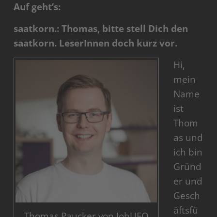
Auf geht’s:
saatkorn.: Thomas, bitte stell Dich den
saatkorn. LeserInnen doch kurz vor.
Hi,
mein
Name
ist
Thom
as und
ich bin
Gründ
er und
Gesch
äftsfü
Thomas Paucker von JobUFO