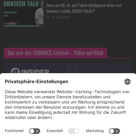
How can HR, AI, and Talent Intelligence drive real
business results, BOBBY BAJAJ?
17. Juli 2026
Das war das EMBRACE Festival – Video auf Klick