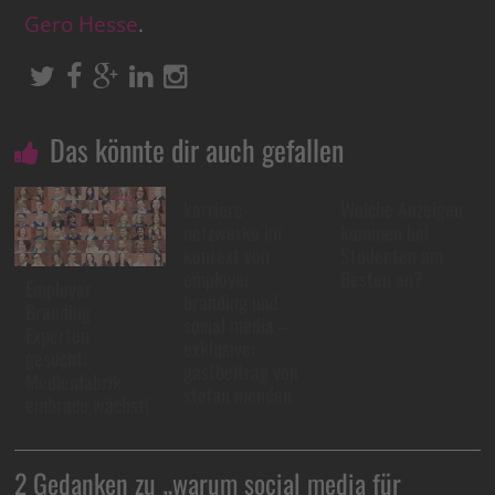
Gero Hesse
.
Das könnte dir auch gefallen
karriere-
Welche Anzeigen
netzwerke im
kommen bei
kontext von
Studenten am
employer
Besten an?
Employer
branding und
Branding
social media –
Experten
exklusiver
gesucht:
gastbeitrag von
Medienfabrik
stefan menden
embrace wächst!
2 Gedanken zu „
warum social media für