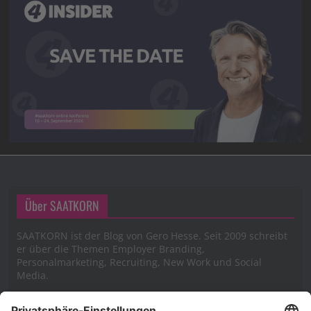
Über SAATKORN
SAATKORN ist der Blog von Gero Hesse. Seit 2009 schreibt
er über die Themen Employer Branding,
Personalmarketing, Recruiting, New Work und Social
Media.