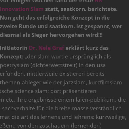
Vor einigen Wochen fand der erste
HR
Innovation Slam
statt, saatkorn. berichtete.
Nun geht das erfolgreiche Konzept in die
zweite Runde und saatkorn. ist gespannt, wer
diesmal als Sieger hervorgehen wird!!!
Initiatorin
Dr. Nele Graf
erklärt kurz das
Konzept:
„der slam wurde ursprünglich als
poetryslam (dichterwettstreit) in den usa
erfunden. mittlerweile existieren bereits
themen-ableger wie der jazzslam, kurzfilmslam
utsche science slam: dort präsentieren
en etc. ihre ergebnisse einem laien-publikum. die
 sachverhalte für die breite masse verständlich
rmat die art des lernens und lehrens: kurzweilige,
ießend von den zuschauern (lernenden)