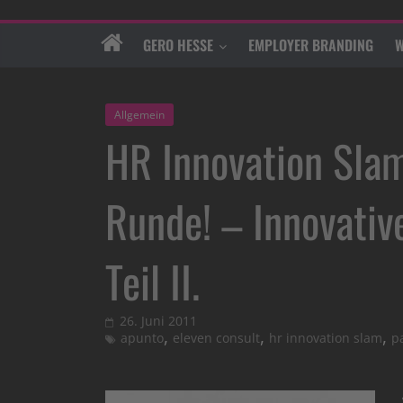
GERO HESSE
EMPLOYER BRANDING
W
Allgemein
HR Innovation Slam
Runde! – Innovativ
Teil II.
26. Juni 2011
,
,
,
apunto
eleven consult
hr innovation slam
p