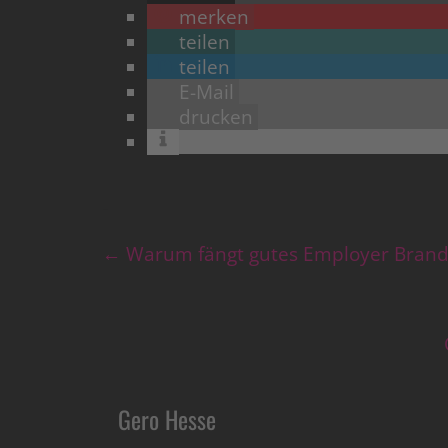
merken
teilen
teilen
E-Mail
drucken
←
Warum fängt gutes Employer Brand
Gero Hesse