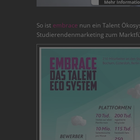
Mehr Informati
powered by
Userce
So ist
embrace
nun ein Talent Ökosy
Studierendenmarketing zum Marktfüh