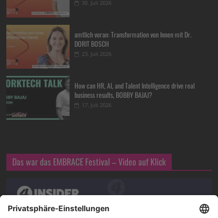
30. Juli 2026
amtlich voran: Transformation von Innen mit Dr.
DORIT BOSCH
23. Juli 2026
How can HR, AI, and Talent Intelligence drive real
business results, BOBBY BAJAJ?
17. Juli 2026
Das war das EMBRACE Festival – Video auf Klick