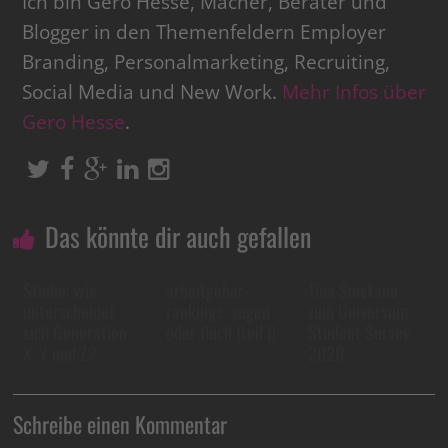
Ich bin Gero Hesse, Macher, Berater und
Blogger in den Themenfeldern Employer
Branding, Personalmarketing, Recruiting,
Social Media und New Work.
Mehr Infos über
Gero Hesse
.
Das könnte dir auch gefallen
Studie: wie
arbeitgeber-
Tina Smetana
unterscheidet
rankings: segen
zum Universum
sich Generation
oder fluch (teil I)
Student Survey
X, Y und Z?
2020
Schreibe einen Kommentar