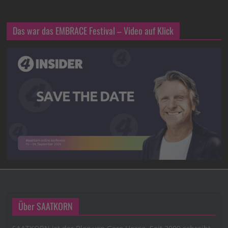
Das war das EMBRACE Festival – Video auf Klick
Über SAATKORN