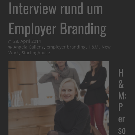
Interview rund um
Employer Branding
28. April 2014
,
,
,
Angela Gallenz
employer branding
H&M
New
,
Work
Startinghouse
H
&
M:
P
er
so