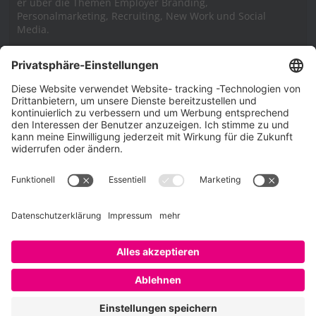
er über die Themen Employer Branding,
Personalmarketing, Recruiting, New Work und Social
Media.
Impressum
Impressum
Datenschutzerklärung
Cookie-Richtlinie (EU)
SAATKORN – der Employer Branding Blog
Werbung auf SAATKORN
Copyright © 2026
SAATKORN