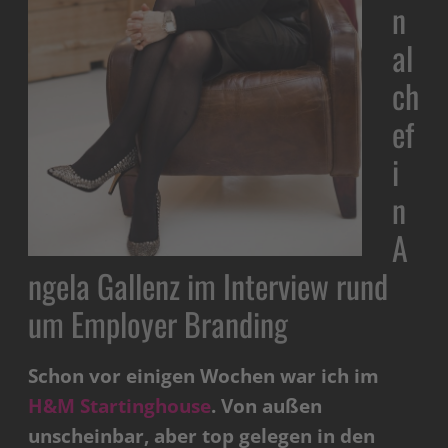
n
al
ch
ef
i
n
A
ngela Gallenz im Interview rund
um Employer Branding
Schon vor einigen Wochen war ich im
H&M Startinghouse
. Von außen
unscheinbar, aber top gelegen in den