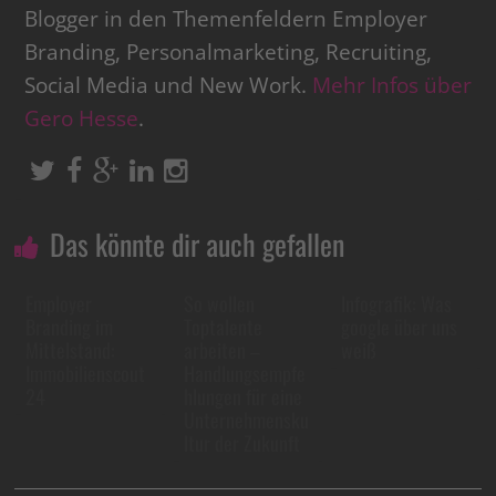
Blogger in den Themenfeldern Employer
Branding, Personalmarketing, Recruiting,
Social Media und New Work.
Mehr Infos über
Gero Hesse
.
Das könnte dir auch gefallen
Employer
So wollen
Infografik: Was
Branding im
Toptalente
google über uns
Mittelstand:
arbeiten –
weiß
Immobilienscout
Handlungsempfe
24
hlungen für eine
Unternehmensku
ltur der Zukunft