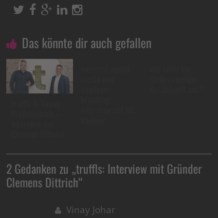
Das könnte dir auch gefallen
monster, social
wie sieht die
media und
stellenanzeige
employer
der zukunft aus?
branding:
truffls & Young
interview mit till
Professionals –
kästner
Interview mit
Clemens Dittrich
2 Gedanken zu „
truffls: Interview mit Gründer
Clemens Dittrich
“
Vinay Johar