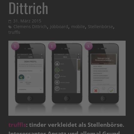
Dittrich
31. März 2015
,
,
,
,
Clemens Dittrich
jobboard
mobile
Stellenbörse
truffls
truffls
: tinder verkleidet als Stellenbörse.
Interessanter Ansatz und allemal Grund