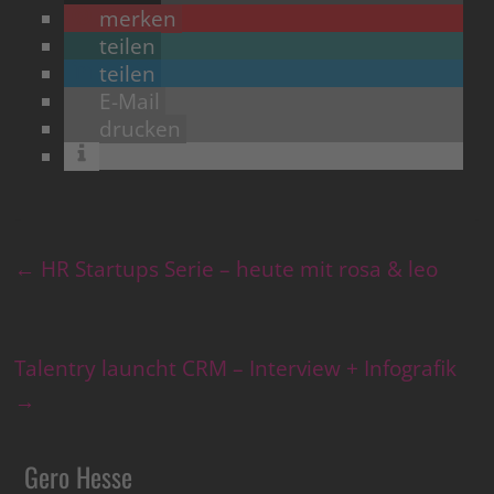
merken
teilen
teilen
E-Mail
drucken
←
HR Startups Serie – heute mit rosa & leo
Talentry launcht CRM – Interview + Infografik
→
Gero Hesse