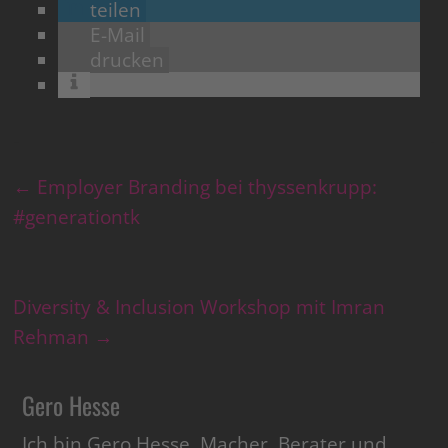
teilen
E-Mail
drucken
←
Employer Branding bei thyssenkrupp:
#generationtk
Diversity & Inclusion Workshop mit Imran
Rehman
→
Gero Hesse
Ich bin Gero Hesse, Macher, Berater und