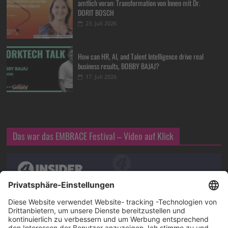
amtlich voran: Transformation von Innen mit Dr.
DORIT BOSCH
23. Juli 2026
How can HR, AI, and Talent Intelligence drive real
business results, BOBBY BAJAJ?
17. Juli 2026
Das war das EMBRACE Festival – Video auf Klick