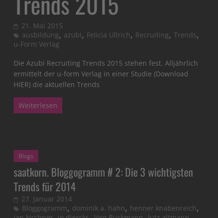
Trends 2015
21. Mai 2015
,
,
,
,
,
ausbildung
azubi
Felicia Ullrich
Recruiting
Trends
u-Form Verlag
Die Azubi Recruiting Trends 2015 stehen fest. Alljährlich
ermittelt der u-form Verlag in einer Studie (Download
HIER) die aktuellen Trends
Weiterlesen
Blogs
saatkorn. Bloggogramm # 2: Die 3 wichtigsten
Trends für 2014
27. Januar 2014
,
,
,
Bloggogramm
dominik a. hahn
henner knabenreich
,
,
,
,
jan kirchner
jo diercks
Jörg Buckmann
lutz altmann