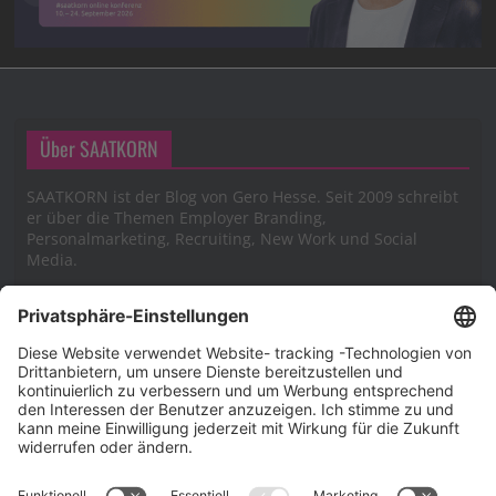
Über SAATKORN
SAATKORN ist der Blog von Gero Hesse. Seit 2009 schreibt
er über die Themen Employer Branding,
Personalmarketing, Recruiting, New Work und Social
Media.
Impressum
Impressum
Datenschutzerklärung