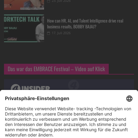
23. Juli 2026
How can HR, AI, and Talent Intelligence drive real
business results, BOBBY BAJAJ?
17. Juli 2026
Das war das EMBRACE Festival – Video auf Klick