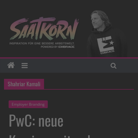
Shahriar Kamali
Employer Branding
PwC: neue