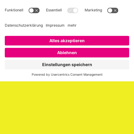
Über SAATKORN
SAATKORN ist der Blog von Gero Hesse. Seit 2009 schreibt
er über die Themen Employer Branding,
Personalmarketing, Recruiting, New Work und Social
Media.
Impressum
Impressum
Datenschutzerklärung
Cookie-Richtlinie (EU)