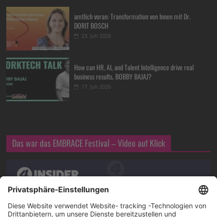
amtlich voran: Transformation von Innen mit Dr.
DORIT BOSCH
23. Juli 2026
How can HR, AI, and Talent Intelligence drive real
business results, BOBBY BAJAJ?
17. Juli 2026
Das war das EMBRACE Festival – Video auf Klick