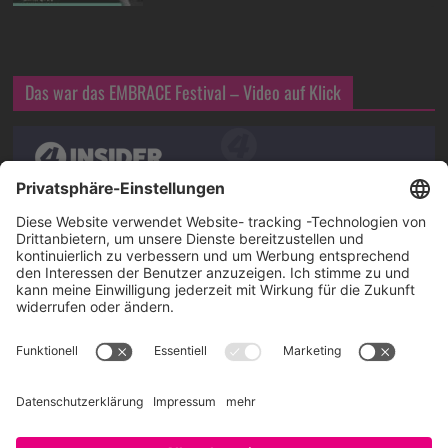
Das war das EMBRACE Festival – Video auf Klick
Über SAATKORN