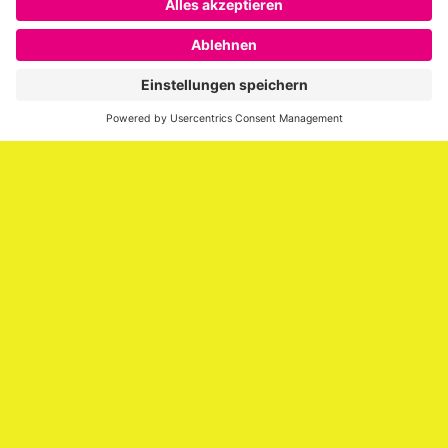
SAATKORN ist der Blog von Gero Hesse. Seit 2009 schreibt
er über die Themen Employer Branding,
Personalmarketing, Recruiting, New Work und Social
Media.
Impressum
Impressum
Datenschutzerklärung
Cookie-Richtlinie (EU)
SAATKORN – der Employer Branding Blog
Werbung auf SAATKORN