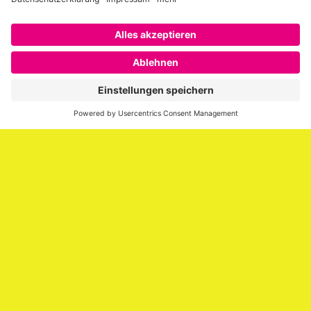
Über SAATKORN
SAATKORN ist der Blog von Gero Hesse. Seit 2009 schreibt
er über die Themen Employer Branding,
Personalmarketing, Recruiting, New Work und Social
Media.
Impressum
Impressum
Datenschutzerklärung
Cookie-Richtlinie (EU)
SAATKORN – der Employer Branding Blog
Werbung auf SAATKORN